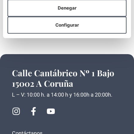
Carillas dentales: Qué tipos hay, pros y
Denegar
contras
Configurar
LEER MÁS ->
Calle Cantábrico Nº 1 Bajo
15002 A Coruña
L – V: 10:00 h. a 14:00 h y 16:00h a 20:00h.
Contáctanos