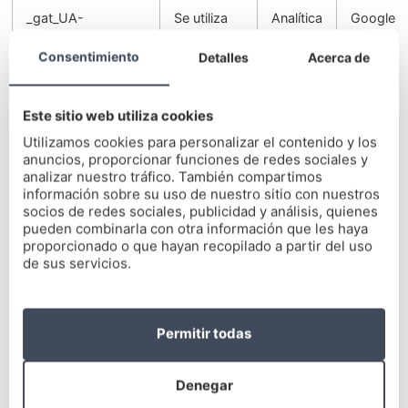
_gat_UA-
Se utiliza
Analítica
Google
160166368-1
para
Consentimiento
distinguir a
Detalles
Acerca de
los
usuarios
Este sitio web utiliza cookies
Utilizamos cookies para personalizar el contenido y los
_gid
Se utiliza
Analítica
Google
anuncios, proporcionar funciones de redes sociales y
para
analizar nuestro tráfico. También compartimos
distinguir a
información sobre su uso de nuestro sitio con nuestros
los
socios de redes sociales, publicidad y análisis, quienes
usuarios
pueden combinarla con otra información que les haya
proporcionado o que hayan recopilado a partir del uso
de sus servicios.
_gcl_au
Se utiliza
Analítica
Google
para
distinguir a
los
Permitir todas
usuarios
Denegar