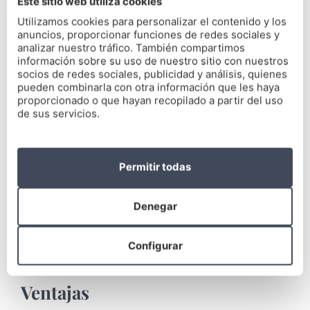
Este sitio web utiliza cookies
deseado.
Utilizamos cookies para personalizar el contenido y los
√ Al tratarse de resinas, pueden producirse
anuncios, proporcionar funciones de redes sociales y
analizar nuestro tráfico. También compartimos
grietas, fracturas o variaciones de color
información sobre su uso de nuestro sitio con nuestros
socios de redes sociales, publicidad y análisis, quienes
pueden combinarla con otra información que les haya
proporcionado o que hayan recopilado a partir del uso
de sus servicios.
Carillas de porcelana
Permitir todas
Las
carillas de porcelana
se realizan en el
laboratorio dental con material resistente y
duradero, dependiendo de la necesidad estética del
Denegar
cliente. Necesitan una renovación cada 10 o 15
años.
Configurar
Ventajas