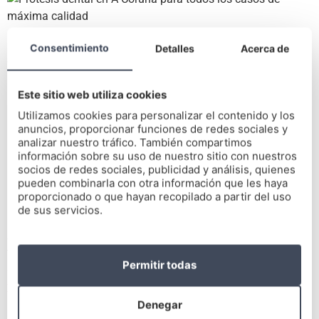
Para empezar, ofrecemos un servicio de máxima calidad en
Consentimiento
Detalles
Acerca de
el
trabajo con carillas dentales
, pensadas para corregir
alteraciones. Trabajamos con las que hechas en composte y
Este sitio web utiliza cookies
las hechas en porcelana.
Utilizamos cookies para personalizar el contenido y los
Por supuesto, también
nos especializamos en el trabajo con
anuncios, proporcionar funciones de redes sociales y
implantes dentales
. Ya sean unitarios, puentes o prótesis.
analizar nuestro tráfico. También compartimos
información sobre su uso de nuestro sitio con nuestros
Usamos tanto las atornilladas como las de sobredentadura.
socios de redes sociales, publicidad y análisis, quienes
De esa manera, corregimos maloclusiones, desgastes y
pueden combinarla con otra información que les haya
sobrecargas, masticaciones, caries y periodontitis y
proporcionado o que hayan recopilado a partir del uso
problemas de estética.
de sus servicios.
Además,
somos la referencia en A Coruña en ortodoncia
,
tratando enfermedades, pérdida de dientes prematura, habla
Permitir todas
defectuosa y desgaste del esmalte dental. Trabajamos
con
todos los tipos
: brackets de metal, de cerámica, de zafiro, de
resina o policarbonato, lingual e Invisalign.
Denegar