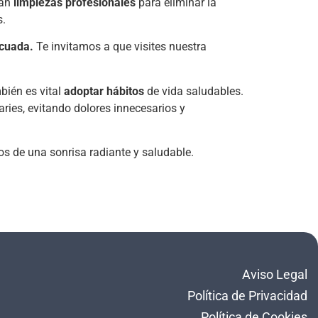
zan
limpiezas profesionales
para eliminar la
s.
ecuada.
Te invitamos a que visites nuestra
bién es vital
adoptar hábitos
de vida saludables.
caries, evitando dolores innecesarios y
os de una sonrisa radiante y saludable.
Aviso Legal
Política de Privacidad
Política de Cookies