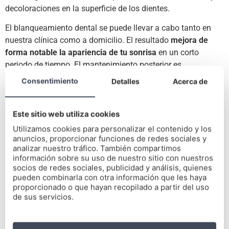
decoloraciones en la superficie de los dientes.
El blanqueamiento dental se puede llevar a cabo tanto en
nuestra clínica como a domicilio. El resultado
mejora de
forma notable la apariencia de tu sonrisa
en un corto
periodo de tiempo. El mantenimiento posterior es
fundamental para que estos resultados sean aún más
Consentimiento
Detalles
Acerca de
duraderos.
Carillas dentales
Este sitio web utiliza cookies
Utilizamos cookies para personalizar el contenido y los
En Domus Dental somos especialistas en estética dental y
anuncios, proporcionar funciones de redes sociales y
en el tratamiento de
carillas dentales
. Las carillas están
analizar nuestro tráfico. También compartimos
información sobre su uso de nuestro sitio con nuestros
hechas de porcelana o resina compuesta y son finas
socios de redes sociales, publicidad y análisis, quienes
láminas que se adhieren a la superficie frontal de los dientes
pueden combinarla con otra información que les haya
para
corregir manchas o desalineación dental
.
proporcionado o que hayan recopilado a partir del uso
de sus servicios.