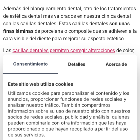
Además del blanqueamiento dental, otro de los tratamientos
de estética dental más valorados en nuestra clínica dental
son las carillas dentales. Estas carillas dentales
son unas
finas láminas
de porcelana o composite que se adhieren a la
cara visible del diente para mejorar su aspecto estético.
Las
carillas dentales permiten corregir alteraciones
de color,
alteraciones de forma y alteraciones de posición que no se
Consentimiento
Detalles
Acerca de
van a corregir con ortodoncia. Este tratamiento dental
estético es muy común y
cuenta con una gran durabilidad.
Este sitio web utiliza cookies
Ponerse unas carillas dentales es algo completamente
indoloro y que
consigue resultados inmediatos
. Además de
Utilizamos cookies para personalizar el contenido y los
anuncios, proporcionar funciones de redes sociales y
que unas carillas dentales duran años y no hay que
analizar nuestro tráfico. También compartimos
reemplazarlas a menos que se rompan.
información sobre su uso de nuestro sitio con nuestros
socios de redes sociales, publicidad y análisis, quienes
Son elementos que
se crean
a medida de cada paciente
con
pueden combinarla con otra información que les haya
el fin de que tenga la mayor naturalidad posible al ser
proporcionado o que hayan recopilado a partir del uso
colocados junto al resto de dientes.
de sus servicios.