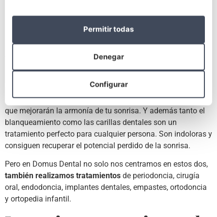
Carillas dentales
Permitir todas
Como podéis observar, tanto el blanqueamiento dental como
la implantación de carillas dentales son algunos de los
Denegar
tratamientos de estética dental
más valorados y más
demandados en nuestra clínica de A Coruña.
Configurar
La principal ventaja de estos tratamientos es su rapidez.
Con solo un par de sesiones
conseguirás resultados visibles
que mejorarán la armonía de tu sonrisa. Y además tanto el
blanqueamiento como las carillas dentales son un
tratamiento perfecto para cualquier persona. Son indoloras y
consiguen recuperar el potencial perdido de la sonrisa.
Pero en Domus Dental no solo nos centramos en estos dos,
también realizamos tratamientos
de periodoncia, cirugía
oral, endodoncia, implantes dentales, empastes, ortodoncia
y ortopedia infantil.