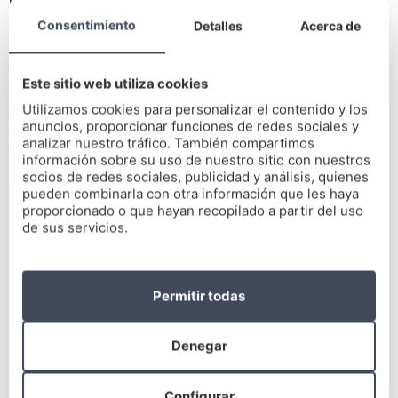
periodontitis, es una infección que se genera por la
acumulación de bacterias en la encía y el resto de tejidos
Consentimiento
Detalles
Acerca de
que rodean el diente. Ello genera la gingivitis.
Cuando se agrava la acumulación de bacterias la boca es
Este sitio web utiliza cookies
propensa a infecciones que pueden derivar en la pérdida de
Utilizamos cookies para personalizar el contenido y los
dientes. Por último, los traumatismos y los
trastornos
anuncios, proporcionar funciones de redes sociales y
autoinmunes
también pueden dañar los dientes hasta su
analizar nuestro tráfico. También compartimos
información sobre su uso de nuestro sitio con nuestros
pérdida.
socios de redes sociales, publicidad y análisis, quienes
pueden combinarla con otra información que les haya
proporcionado o que hayan recopilado a partir del uso
de sus servicios.
Permitir todas
Denegar
Configurar