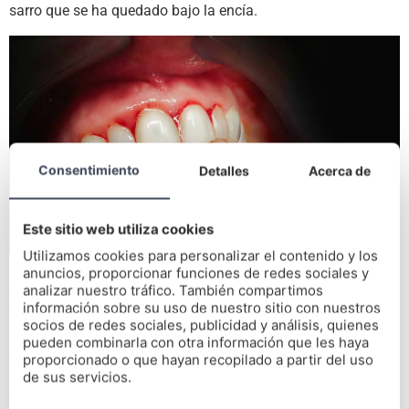
sarro que se ha quedado bajo la encía.
Consentimiento
Detalles
Acerca de
Este sitio web utiliza cookies
Utilizamos cookies para personalizar el contenido y los
anuncios, proporcionar funciones de redes sociales y
¿Tiene solución para
analizar nuestro tráfico. También compartimos
periodontitis avanzada?
información sobre su uso de nuestro sitio con nuestros
socios de redes sociales, publicidad y análisis, quienes
pueden combinarla con otra información que les haya
¿Pero tiene solución en un caso avanzado? ¿Se cura la
proporcionado o que hayan recopilado a partir del uso
periodontitis en estos casos? Aquí ya estamos hablando de
de sus servicios.
casos en los que no solo la encía está involucrada. La