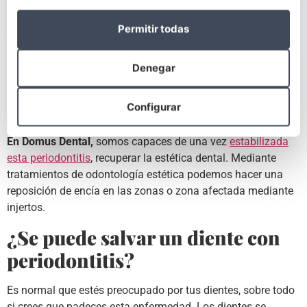
periodontitis avanzada puede incluso afectar a la estructura
ósea de tal forma que hasta se puede llegar a
perder una o
Permitir todas
varias piezas
dentales.
El retroceso de la encía hace que las piezas dentales pierdan
Denegar
sujeción y agarre, además el sarro acumulado desgasta el
diente por lo que es común que se tengan que hacer
Configurar
extracciones de dientes
que no están sanos.
En Domus Dental,
somos capaces de una vez
estabilizada
esta periodontitis
, recuperar la estética dental. Mediante
tratamientos de odontología estética podemos hacer una
reposición de encía en las zonas o zona afectada mediante
injertos.
¿Se puede salvar un diente con
periodontitis?
Es normal que estés preocupado por tus dientes, sobre todo
si crees que padeces esta enfermedad. Los dientes se