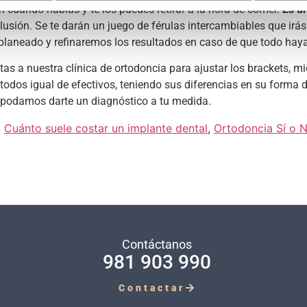
en cuando hablas y te los puedes retirar a la hora de comer.
Es u
lusión. Se te darán un juego de férulas intercambiables que irá
planeado y refinaremos los resultados en caso de que todo hay
as a nuestra clínica de ortodoncia para ajustar los brackets, mi
dos igual de efectivos, teniendo sus diferencias en su forma de 
 podamos darte un diagnóstico a tu medida.
,
Cuánto suele costar un implante dental
,
Ortodoncia Sí o 
Contáctanos
981 903 990
Contactar