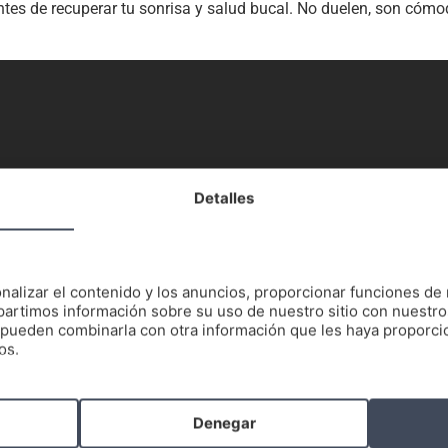
s de recuperar tu sonrisa y salud bucal. No duelen, son cómodo
Detalles
nalizar el contenido y los anuncios, proporcionar funciones de 
artimos información sobre su uso de nuestro sitio con nuestro
es pueden combinarla con otra información que les haya proporc
os.
Damon son dos tratamientos de
Denegar