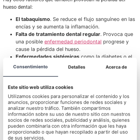
hueso dental:
El tabaquismo
. Se reduce el flujo sanguíneo en las
encías y se aumenta la inflamación.
Falta de tratamiento dental regular
. Provoca que
una posible
enfermedad periodontal
progrese y
cause la pérdida del hueso.
Enfermedades sistémicas
como la diabetes o el
cáncer.
Consentimiento
Detalles
Acerca de
El
uso de medicamentos
que pueden afectar a la
salud de las encías.
Este sitio web utiliza cookies
¿Cómo solucionar la pérdida
Utilizamos cookies para personalizar el contenido y los
de hueso en los dientes?
anuncios, proporcionar funciones de redes sociales y
analizar nuestro tráfico. También compartimos
información sobre su uso de nuestro sitio con nuestros
La mejor forma de solucionar este problema será acudiendo
socios de redes sociales, publicidad y análisis, quienes
a nuestra
clínica de Domus Dental
. En ella contamos con los
pueden combinarla con otra información que les haya
proporcionado o que hayan recopilado a partir del uso
mejores tratamientos para solucionar cualquier trastorno
de sus servicios.