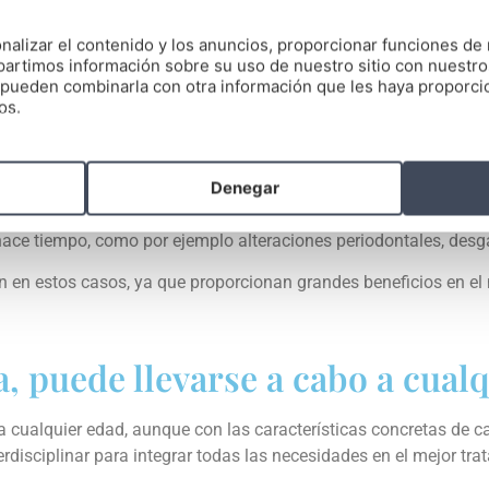
nalizar el contenido y los anuncios, proporcionar funciones de 
artimos información sobre su uso de nuestro sitio con nuestro
es pueden combinarla con otra información que les haya proporc
os.
 mayores de 40 años, reconocen que se realizarían un
tratamien
Denegar
ar cierto deterioro en el aspecto estético y funcional de la boc
ce tiempo, como por ejemplo alteraciones periodontales, desgas
ión en estos casos, ya que proporcionan grandes beneficios en e
, puede llevarse a cabo a cual
 a cualquier edad, aunque con las características concretas de c
rdisciplinar para integrar todas las necesidades en el mejor tra