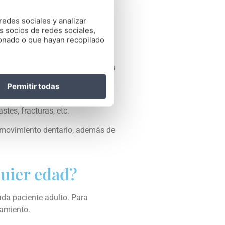
redes sociales y analizar
s socios de redes sociales,
ionado o que hayan recopilado
to de ortodoncia
para mejorar su
Permitir todas
a, debido a un desequilibrio en
tes, fracturas, etc.
l movimiento dentario, además de
quier edad?
ada paciente adulto. Para
tamiento.