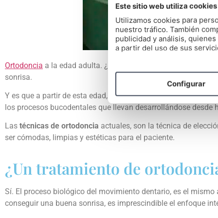
Este sitio web utiliza cookies
Utilizamos cookies para perso
nuestro tráfico. También comp
publicidad y análisis, quien
a partir del uso de sus servici
Ortodoncia
a la edad adulta. ¿Sí o no? Cada vez más adultos,
sonrisa.
Configurar
Y es que a partir de esta edad, es cuando se empieza a manifest
los procesos bucodentales que llevan desarrollándose desde ha
Las
técnicas de ortodoncia
actuales, son la técnica de elecc
ser cómodas, limpias y estéticas para el paciente.
¿Un tratamiento de ortodoncia
Sí. El proceso biológico del movimiento dentario, es el mismo
conseguir una buena sonrisa, es imprescindible el enfoque inte