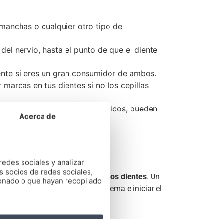
:
 manchas o cualquier otro tipo de
del nervio, hasta el punto de que el diente
ente si eres un gran consumidor de ambos.
marcas en tus dientes si no los cepillas
specialmente algunos antibióticos, pueden
Acerca de
redes sociales y analizar
s socios de redes sociales,
can una posible
decoloración en los dientes
. Un
ionado o que hayan recopilado
us Dental para valorar tu problema e iniciar el