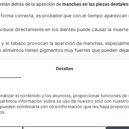
stán detrás de la aparición de
manchas en las piezas dentales
de forma correcta, es probable que con el tiempo aparezcan
roduce directamente en los dientes puede causar la muerte 
é y el tabaco provocan la aparición de manchas, especialm
os alimentos tienen pigmentos muy fuertes que pueden dejar 
 hallan bajo un tratamiento médico fuerte y prolongado, e
Detalles
tes.
manchas en los dientes?
nalizar el contenido y los anuncios, proporcionar funciones de 
artimos información sobre su uso de nuestro sitio con nuestro
nsumo de ciertos alimentos e incluso el paso del tiempo, provo
es pueden combinarla con otra información que les haya proporc
la manera más rápida y efectiva. Si es tu caso, pide cita en Dom
os.
 ti.