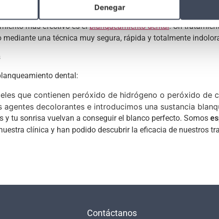
 en Domus Dental
Denegar
amiento más efectivo es el
blanqueamiento dental
. Un tratamien
lo mediante una técnica muy segura, rápida y totalmente indolor
 blanqueamiento dental:
 geles que contienen peróxido de hidrógeno o peróxido de 
os agentes decolorantes e introducimos una sustancia blan
 y tu sonrisa vuelvan a conseguir el blanco perfecto. Somos
es
uestra clínica y han podido descubrir la eficacia de nuestros tr
Contáctanos