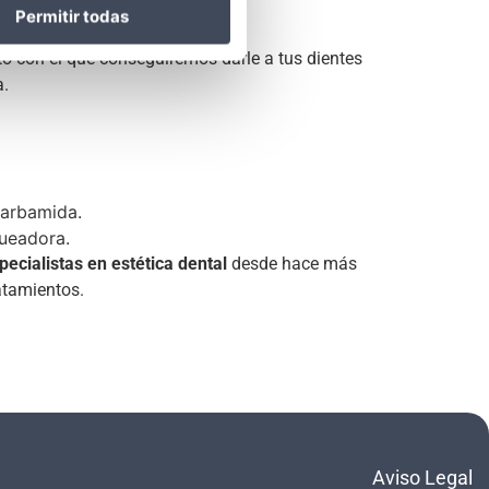
Permitir todas
to con el que conseguiremos darle a tus dientes
a.
carbamida.
queadora.
pecialistas en estética dental
desde hace más
atamientos.
Aviso Legal