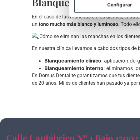
Blanqueamiento dental
Configurar
En el caso de las manchas en los dientes, el trat
un
tono mucho más blanco y luminoso
. Todo el
En nuestra clínica llevamos a cabo dos tipos de
Blanqueamiento clínico
: aplicación de
Blanqueamiento interno
: eliminamos l
En Domus Dental te garantizamos que tus dientes
de 20 años. Miles de clientes han pasado ya por n
Calle Cantábrico Nº 1 Bajo 15002