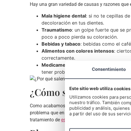
Hay una gran variedad de causas y razones que e
Mala higiene dental
: si no te cepillas 
decoloración en tus dientes.
Traumatismo
: un golpe fuerte que se p
poco a poco pierda su coloración.
Bebidas y tabaco
: bebidas como el caf
Alimentos con colores intensos
: ciert
correctamente.
Medicamentos
: muchas personas que se
Consentimiento
tener problemas de manchas en los dien
Este sitio web utiliza cookies
¿Cómo se eliminan las 
Utilizamos cookies para perso
nuestro tráfico. También comp
Como acabamos de ver, la falta de higiene, el co
publicidad y análisis, quien
problema que en nuestra clínica solucionamos de 
a partir del uso de sus servici
tratamiento de
estética dental
más adecuado para