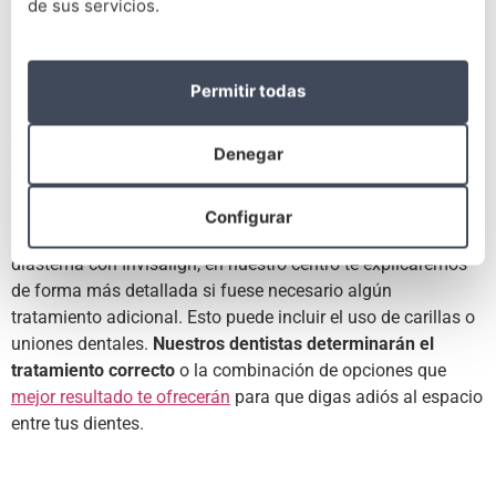
de sus servicios.
deseados en los dientes,
especialmente para casos
moderados y leves
. Este sistema ayuda a empujar
gradualmente los dientes a su posición correcta. A
diferencia de los aparatos convencionales, los alineadores
Permitir todas
Invisalign
son prácticamente invisibles
. Es muy difícil para
otras personas notarlos. También son extraíbles, lo que hace
Denegar
que sea conveniente usarlos.
El tratamiento puede variar según la ubicación y el tamaño
Configurar
de la brecha. Aunque generalmente se puede cerrar
diastema con Invisalign, en nuestro centro te explicaremos
de forma más detallada si fuese necesario algún
tratamiento adicional. Esto puede incluir el uso de carillas o
uniones dentales.
Nuestros dentistas determinarán el
tratamiento correcto
o la combinación de opciones que
mejor resultado te ofrecerán
para que digas adiós al espacio
entre tus dientes.