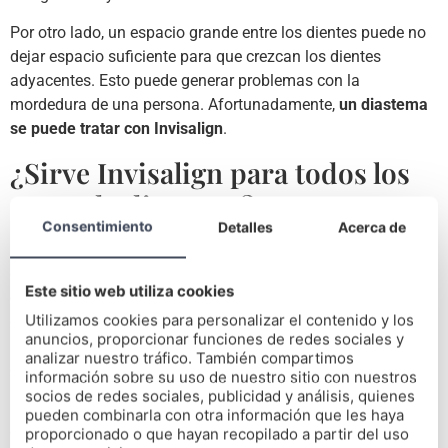
Por otro lado, un espacio grande entre los dientes puede no
dejar espacio suficiente para que crezcan los dientes
adyacentes. Esto puede generar problemas con la
mordedura de una persona. Afortunadamente,
un diastema
se puede tratar con Invisalign
.
¿Sirve Invisalign para todos los
casos de diastema?
Consentimiento
Detalles
Acerca de
El
diastema más común
es la que se produce entre dos
dientes frontales superiores. Pero pueden existir espacios
Este sitio web utiliza cookies
entre otros dos dientes. De entrada, todos los casos de
Utilizamos cookies para personalizar el contenido y los
diastema se pueden tratar con Invisalign. Pero si quieres
anuncios, proporcionar funciones de redes sociales y
salir de dudas al 100%, no dudes en visitar nuestra clínica
analizar nuestro tráfico. También compartimos
dental en A Coruña.
información sobre su uso de nuestro sitio con nuestros
socios de redes sociales, publicidad y análisis, quienes
Los alineadores transparentes Invisalign son una buena
pueden combinarla con otra información que les haya
opción para las personas que desean cerrar huecos no
proporcionado o que hayan recopilado a partir del uso