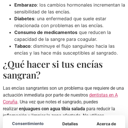
Embarazo
: los cambios hormonales incrementan la
sensibilidad de las encías.
Diabetes
: una enfermedad que suele estar
relacionada con problemas en las encías.
Consumo de medicamentos
que reducen la
capacidad de la sangre para coagular.
Tabaco
: disminuye el flujo sanguíneo hacia las
encías y las hace más susceptibles al sangrado.
¿Qué hacer si tus encías
sangran?
Las encías sangrantes son un problema que requiere de una
actuación inmediata por parte de nuestros
dentistas en A
Coruña
. Una vez que notes el sangrado, puedes
realizar
enjuagues con agua tibia salada
para reducir la
inflamación y limpiar la zona afectada. No utilices
enjuagues bucales fuertes o que contengan alcohol, ya que
Consentimiento
Detalles
Acerca de