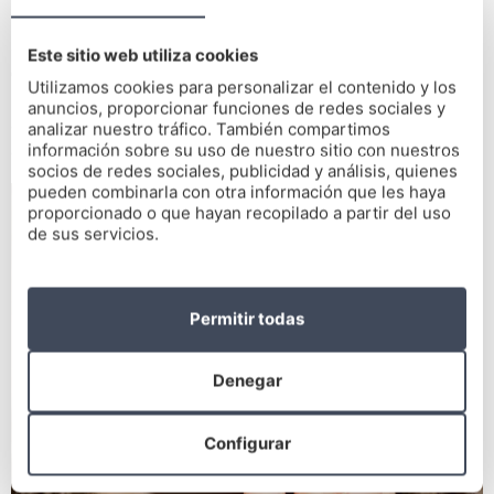
puedes irritar tus encías.
Si el sangrado es leve, puedes
aplicar una compresa fría en
Este sitio web utiliza cookies
el exterior de tu mejilla
y cerca de la zona que sangra para
Utilizamos cookies para personalizar el contenido y los
reducir la inflamación. Además, a partir de ahora emplea un
anuncios, proporcionar funciones de redes sociales y
cepillo de cerdas suaves y realiza movimientos circulares al
analizar nuestro tráfico. También compartimos
información sobre su uso de nuestro sitio con nuestros
cepillar, especialmente en las zonas más sensibles.
socios de redes sociales, publicidad y análisis, quienes
pueden combinarla con otra información que les haya
proporcionado o que hayan recopilado a partir del uso
de sus servicios.
Permitir todas
Denegar
Configurar