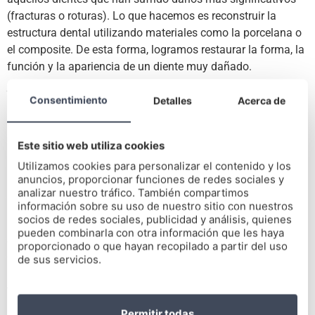
(fracturas o roturas). Lo que hacemos es reconstruir la
estructura dental utilizando materiales como la porcelana o
el composite. De esta forma, logramos restaurar la forma, la
función y la apariencia de un diente muy dañado.
Ventajas de la reconstrucción
Consentimiento
Detalles
Acerca de
La principal ventaja de la reconstrucción dental es que nos
permite
mejorar notablemente la calidad de vida del
Este sitio web utiliza cookies
paciente
. De hecho, podrá volver a comer y hablar con
Utilizamos cookies para personalizar el contenido y los
normalidad, algo que redundará en un mejor aspecto y
anuncios, proporcionar funciones de redes sociales y
analizar nuestro tráfico. También compartimos
autoestima.
información sobre su uso de nuestro sitio con nuestros
socios de redes sociales, publicidad y análisis, quienes
Por otro lado, la reconstrucción dental
previene problemas
pueden combinarla con otra información que les haya
adicionales en la boca
. Los dientes dañados o perdidos
proporcionado o que hayan recopilado a partir del uso
causan problemas en la mordida y dificultades para
de sus servicios.
masticar los alimentos. Además, es un tratamiento que
también previene la pérdida de hueso en la mandíbula.
Permitir todas